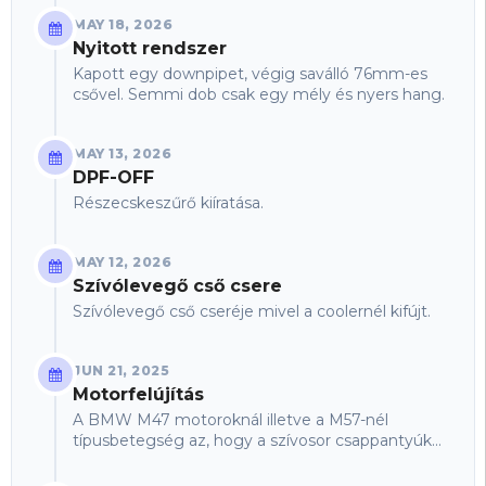
MAY 18, 2026
Nyitott rendszer
Kapott egy downpipet, végig saválló 76mm-es
csővel. Semmi dob csak egy mély és nyers hang.
MAY 13, 2026
DPF-OFF
Részecskeszűrő kiíratása.
MAY 12, 2026
Szívólevegő cső csere
Szívólevegő cső cseréje mivel a coolernél kifújt.
JUN 21, 2025
Motorfelújítás
A BMW M47 motoroknál illetve a M57-nél
típusbetegség az, hogy a szívosor csappantyúk
elengedik magukat így a szívócsatornán
keresztül egyenesen a...