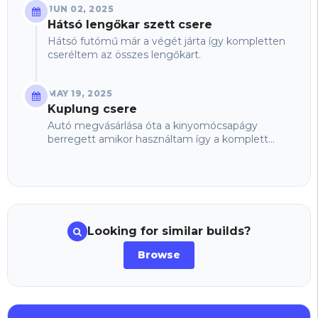
JUN 02, 2025
Hátsó lengőkar szett csere
Hátsó futómű már a végét járta így kompletten
cseréltem az összes lengőkart.
MAY 19, 2025
Kuplung csere
Autó megvásárlása óta a kinyomócsapágy
berregett amikor használtam így a komplett
szett csere mellett döntöttem ami magába
foglalja a kettőstömegű...
Looking for similar builds?
Browse