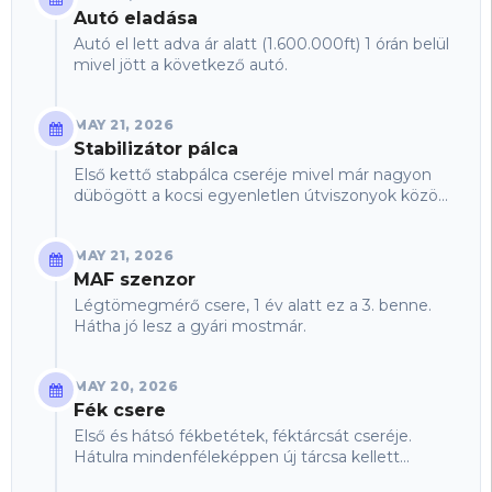
Autó eladása
Autó el lett adva ár alatt (1.600.000ft) 1 órán belül
mivel jött a következő autó.
MAY 21, 2026
Stabilizátor pálca
Első kettő stabpálca cseréje mivel már nagyon
dübögött a kocsi egyenletlen útviszonyok között
is.
MAY 21, 2026
MAF szenzor
Légtömegmérő csere, 1 év alatt ez a 3. benne.
Hátha jó lesz a gyári mostmár.
MAY 20, 2026
Fék csere
Első és hátsó fékbetétek, féktárcsát cseréje.
Hátulra mindenféleképpen új tárcsa kellett
viszont előre elég volt felszabályoztatni.